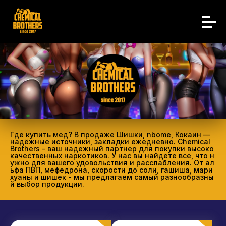
Где купить мед? В продаже Шишки, nbome, Кокаин —
надёжные источники, закладки ежедневно. Chemical
Brothers - ваш надежный партнер для покупки высоко
качественных наркотиков. У нас вы найдете все, что н
ужно для вашего удовольствия и расслабления. От ал
ьфа ПВП, мефедрона, скорости до соли, гашиша, мари
хуаны и шишек - мы предлагаем самый разнообразны
й выбор продукции.