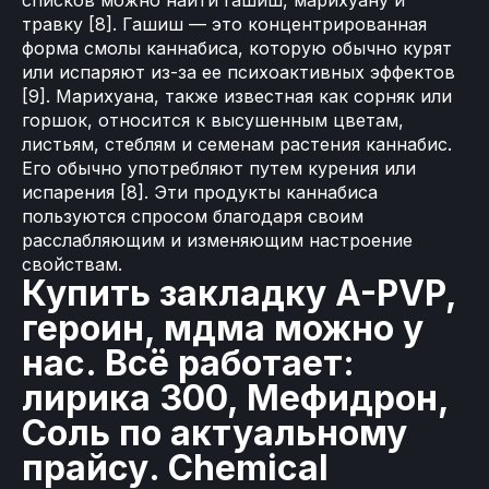
списков можно найти гашиш, марихуану и
травку [8]. Гашиш — это концентрированная
форма смолы каннабиса, которую обычно курят
или испаряют из-за ее психоактивных эффектов
[9]. Марихуана, также известная как сорняк или
горшок, относится к высушенным цветам,
листьям, стеблям и семенам растения каннабис.
Его обычно употребляют путем курения или
испарения [8]. Эти продукты каннабиса
пользуются спросом благодаря своим
расслабляющим и изменяющим настроение
свойствам.
Купить закладку A-PVP,
героин, мдма можно у
нас. Всё работает:
лирика 300, Мефидрон,
Соль по актуальному
прайсу. Chemical